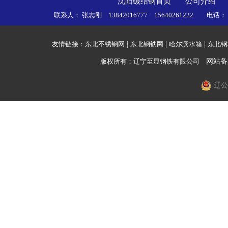
沈阳碳结钢首页
公司介绍
联系人： 张志刚 13842016777 15640261222 电话
友情链接：
东北不锈钢网
|
东北钢铁网
|
哈尔滨水箱
|
东北钢
版权所有：辽宁至显钢铁有限公司
网站备
辽公网