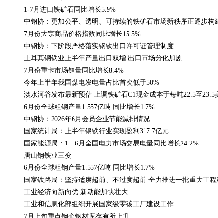
·
1-7月进口铁矿石同比增长5.9%
·
中钢协：更加公平、透明、可持续的铁矿石市场新秩序正逐步构
·
7月份大宗商品价格指数同比增长15.5%
·
中钢协：下阶段严格落实钢铁出口许可证管理制度
·
土耳其钢铁业上半年产量出口双增 出口市场分化加剧
·
7月份重卡市场销量同比增长8.4%
·
今年上半年我国煤电发电量占比首次低于50%
·
淡水河谷发布最新预估 上调铁矿石C1现金成本于每吨22.5至23.
·
6月份全球粗钢产量1.557亿吨 同比增长1.7%
·
中钢协：2026年6月会员企业节能减排情况
·
国家统计局：上半年钢铁行业实现盈利317.7亿元
·
国家能源局：1—6月全国电力市场交易电量同比增长24.2%
·
唐山钢铁业三变
·
6月份全球粗钢产量1.557亿吨 同比增长1.7%
·
国家铁路局：坚持适度超前、不过度超前 全力推进一批重大工程
·
工业经济向新向优 新动能加快壮大
·
工业和信息化部组织开展国家级零碳工厂建设工作
·
7月上旬重点钢企钢材库存有所上升