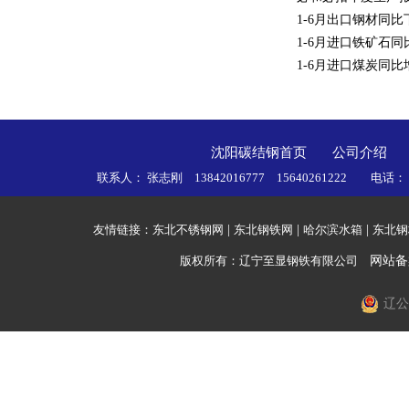
·
1-6月出口钢材同比下
·
1-6月进口铁矿石同比
·
1-6月进口煤炭同比增
沈阳碳结钢首页
公司介绍
联系人： 张志刚 13842016777 15640261222 电话
友情链接：
东北不锈钢网
|
东北钢铁网
|
哈尔滨水箱
|
东北钢
版权所有：辽宁至显钢铁有限公司
网站备
辽公网