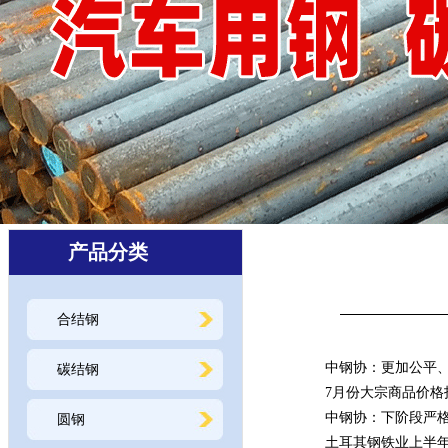
产品分类
合结钢
·
中钢协：更加公平
碳结钢
·
7月份大宗商品价格指
·
中钢协：下阶段严
圆钢
·
土耳其钢铁业上半年