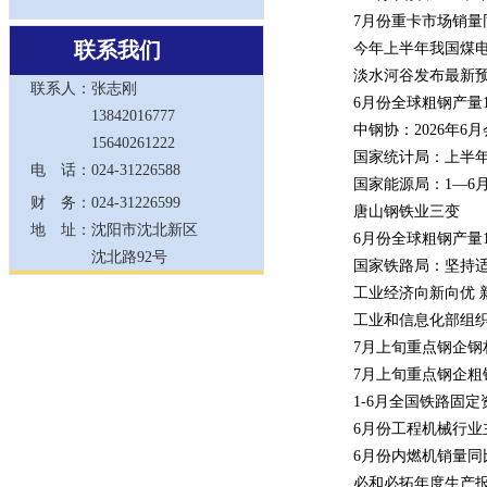
·
7月份重卡市场销量同
联系我们
·
今年上半年我国煤电
·
淡水河谷发布最新预估
联系人：
张志刚
·
6月份全球粗钢产量1.
13842016777
·
中钢协：2026年
15640261222
·
国家统计局：上半年
电 话：
024-31226588
·
国家能源局：1—6
财 务：
024-31226599
·
唐山钢铁业三变
地 址：
沈阳市沈北新区
·
6月份全球粗钢产量1.
沈北路92号
·
国家铁路局：坚持
·
工业经济向新向优 
·
工业和信息化部组
·
7月上旬重点钢企钢
·
7月上旬重点钢企粗
·
1-6月全国铁路固定
·
6月份工程机械行业
·
6月份内燃机销量同比
·
必和必拓年度生产报