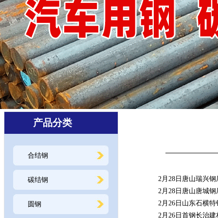
产品分类
合结钢
·
2月28日唐山瑞兴
碳结钢
·
2月28日唐山唐城
·
2月26日山东石横
圆钢
·
2月26日首钢长治