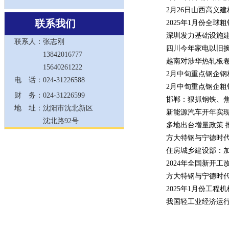
·
2月26日山西高义
联系我们
·
2025年1月份全球
·
深圳发力基础设施建设
联系人：
张志刚
·
四川今年家电以旧换
13842016777
·
越南对涉华热轧板
15640261222
·
2月中旬重点钢企钢
电 话：
024-31226588
·
2月中旬重点钢企粗
财 务：
024-31226599
·
邯郸：狠抓钢铁、
地 址：
沈阳市沈北新区
·
新能源汽车开年实
沈北路92号
·
多地出台增量政策 
·
方大特钢与宁德时代
·
住房城乡建设部：
·
2024年全国新开工
·
方大特钢与宁德时代
·
2025年1月份工
·
我国轻工业经济运