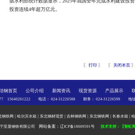
据水利部统计数据显示，2025年我国全年完成水利建设投资1
投资连续4年超万亿元。
〖
打印
〗 〖
关闭本页
结钢首页
公司介绍
新闻资讯
现货资源
产品展示
77 15640261222 电话： 024-31226588 财务： 024-312265
北钢铁网
|
哈尔滨水箱
|
东北钢材现货
|
吉林钢铁网
|
东北钢铁网
|
长春水箱
|
辽宁至显钢铁有限公司
网站备案：
辽ICP备18009591号
技术支持：【智虹