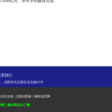
2848亿元，全年水利建设完成
〗
联系我们
99 地址：沈阳市沈北新区沈北路92号
哈尔滨水箱
|
沈阳H型钢
|
钢铁现货网
商情】建站请点击了解