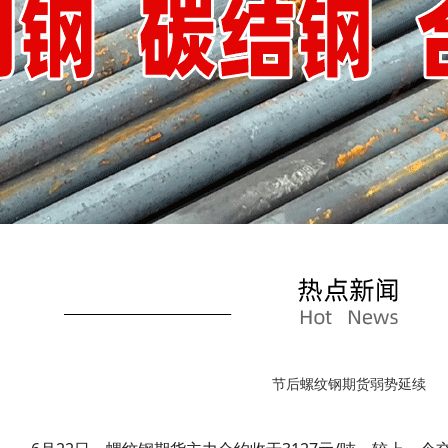
节后螺纹钢期货弱势延续