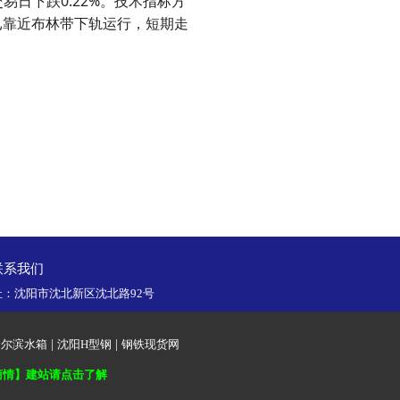
易日下跌0.22%。技术指标方
间，已靠近布林带下轨运行，短期走
〗
联系我们
99 地址：沈阳市沈北新区沈北路92号
哈尔滨水箱
|
沈阳H型钢
|
钢铁现货网
商情】建站请点击了解