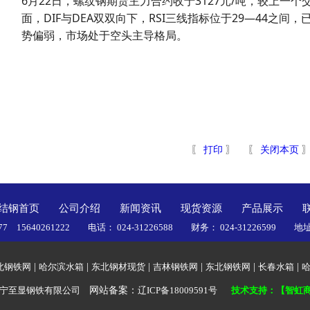
6月22日，螺纹钢期货主力合约收于3127元/吨，较上一个交
面，DIF与DEA双双向下，RSI三线指标位于29—44之
势偏弱，市场处于空头主导格局。
〖
打印
〗 〖
关闭本页
结钢首页
公司介绍
新闻资讯
现货资源
产品展示
77 15640261222 电话： 024-31226588 财务： 024-312265
北钢铁网
|
哈尔滨水箱
|
东北钢材现货
|
吉林钢铁网
|
东北钢铁网
|
长春水箱
|
辽宁至显钢铁有限公司
网站备案：
辽ICP备18009591号
技术支持：【智虹