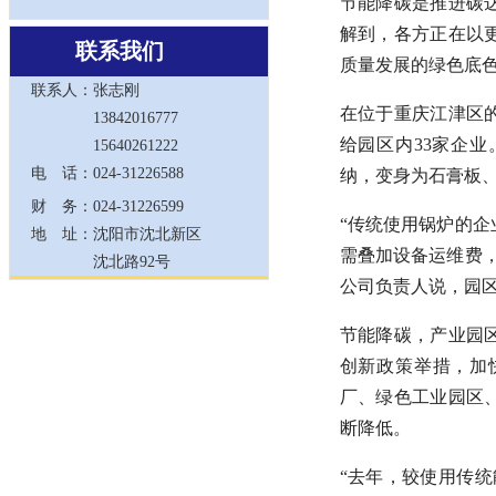
节能降碳是推进碳
解到，各方正在以
联系我们
质量发展的绿色底
联系人：
张志刚
在位于重庆江津区
13842016777
给园区内33家企
15640261222
电 话：
024-31226588
纳，变身为石膏板
财 务：
024-31226599
“传统使用锅炉的企
地 址：
沈阳市沈北新区
需叠加设备运维费
沈北路92号
公司负责人说，园
节能降碳，产业园
创新政策举措，加
厂、绿色工业园区
断降低。
“去年，较使用传统