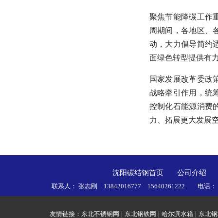
聚焦节能降碳工作重
周期间，各地区、
动，大力倡导简约
面绿色转型提供有
国家发展改革委政
战略牵引作用，统
控制化石能源消费
力、拓展更大发展
沈阳碳结钢首页
公司介绍
联系人： 张志刚 13842016777 15640261222 电话
友情链接：
东北不锈钢网
|
东北钢铁网
|
哈尔滨水箱
|
东北钢