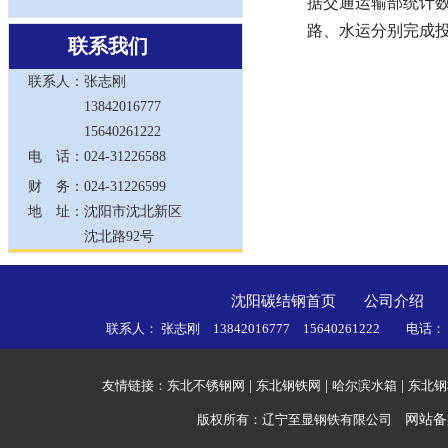
据交通运输部统计数据
路、水运分别完成投资
联系我们
联系人：
张志刚
13842016777
15640261222
电 话：
024-31226588
财 务：
024-31226599
地 址：
沈阳市沈北新区
沈北路92号
沈阳碳结钢首页
公司介绍
联系人： 张志刚 13842016777 15640261222 电话
友情链接：
东北不锈钢网
|
东北钢铁网
|
哈尔滨水箱
|
东北钢
版权所有：辽宁至显钢铁有限公司
网站备