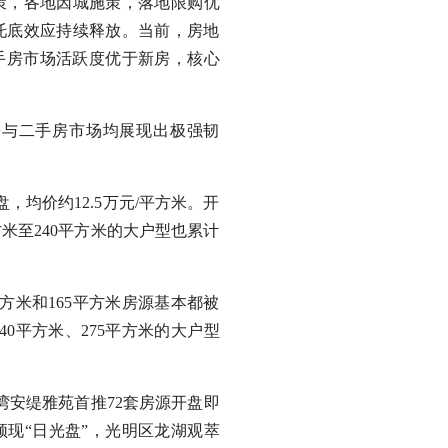
政策，各地因城施策，落地限购优
托底效应持续释放。当前，房地
手房市场活跃度优于新房，核心
与二手房市场均展现出极强韧
均价约12.5万元/平方米。开
方米至240平方米的大户型也累计
米和165平方米房源基本都被
40平方米、275平方米的大户型
安缇雅苑首推72套房源开盘即
是频现“日光盘”，光明区龙湖观萃