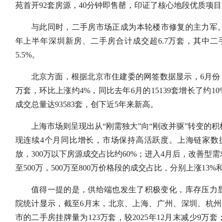
苑首开92套房源，40分钟即售罄，印证了核心地段优质项
与此同时，二手房市场正成为本轮楼市修复的主力军。据
年上半年深圳新房、二手房合计成交超6.7万套，其中二手
5.5%。
北京方面，根据北京市住建委的网签数据显示，6月份，北
万套，环比上涨约4%，同比去年6月的15139套增长了约
成交总量达93583套，创下近5年来新高。
上海市场则呈现出从“刚需独大”向“刚改并驱”转变的积
现连续4个月同比增长，市场保持高活跃度。上海链家数
放，300万以下房源成交占比约60%；进入4月后，改善型需
至500万，500万至800万价格段的成交占比，分别上涨13%和
值得一提的是，供给端也发生了积极变化，库存压力显
院统计显示，截至6月末，北京、上海、广州、深圳、杭州
市的二手房挂牌量为123万套，较2025年12月末减少9