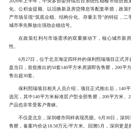
2026年上半年，中央多部委持续出台系统性稳楼市组合
化、公积金提额、以旧换新及房贷降息等配套举措，政策
产市场呈现“筑底企稳、结构分化、存量主导”的特征，二
城市率先释放出强劲企稳信号。
在政策红利与市场需求的双重驱动下，核心城市新房
性。
6月27日，位于北京海淀四环外的保利熙瑞项目正式开盘，
盘当日，首批推出的50套140平方米房源即告售罄，200平
售出超30套。
保利熙瑞项目相关人员介绍，项目正式推出后，140平方
选完，其中140平方米标准层户型全部售罄，200平方米、2
产品也非常受客户青睐。
不仅是北京，深圳楼市同样表现亮眼。6月30日，深圳湾
售罄，备案均价达18.58万元/平方米。回溯5月，深圳更