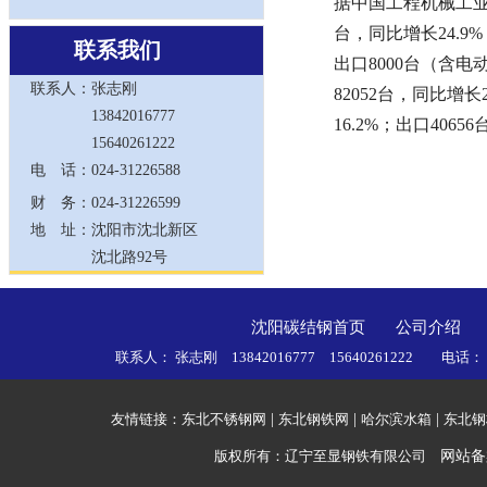
据中国工程机械工业协
台，同比增长24.9
联系我们
出口8000台（含电动
联系人：
张志刚
82052台，同比增长
13842016777
16.2%；出口406
15640261222
信息来源：
电 话：
024-31226588
财 务：
024-31226599
地 址：
沈阳市沈北新区
沈北路92号
沈阳碳结钢首页
公司介绍
联系人： 张志刚 13842016777 15640261222 电话
友情链接：
东北不锈钢网
|
东北钢铁网
|
哈尔滨水箱
|
东北钢
版权所有：辽宁至显钢铁有限公司
网站备